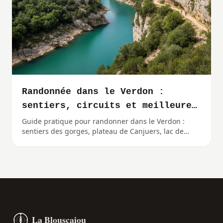
Randonnée dans le Verdon :
sentiers, circuits et meilleures
périodes
Guide pratique pour randonner dans le Verdon :
sentiers des gorges, plateau de Canjuers, lac de
Sainte-Croix, niveaux et meilleures périodes.