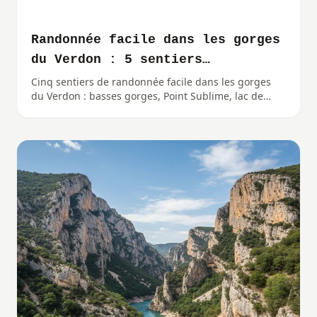
Randonnée facile dans les gorges
du Verdon : 5 sentiers
accessibles
Cinq sentiers de randonnée facile dans les gorges
du Verdon : basses gorges, Point Sublime, lac de
Sainte-Croix. Distances, dénivelés et conseils
pratiques.