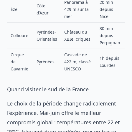
Panorama à
20 min
Côte
Èze
429 m sur la
depuis
d’Azur
mer
Nice
30 min
Pyrénées-
Château du
Collioure
depuis
Orientales
XIIIe, criques
Perpignan
Cirque
Cascade de
1h depuis
de
Pyrénées
422 m, classé
Lourdes
Gavarnie
UNESCO
Quand visiter le sud de la France
Le choix de la période change radicalement
l’expérience. Mai-juin offre le meilleur
compromis global : températures entre 22 et
28°C, fréquentation modérée, prix en basse