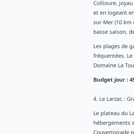
Collioure, joyau
et en logeant e
sur-Mer (10 km d
basse saison, de
Les plages de g
fréquentées. Le 
Domaine La Tour
Budget jour : 
4. Le Larzac : G
Le plateau du La
hébergements s
Couvertoirade p