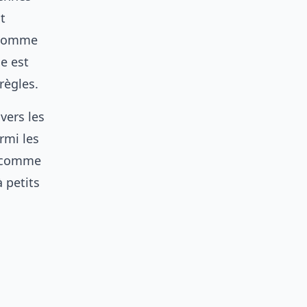
t
, comme
e est
règles.
vers les
rmi les
, comme
 petits