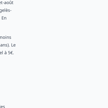
et-août
gelès-
. En
 moins
ans). Le
l à 5€.
des