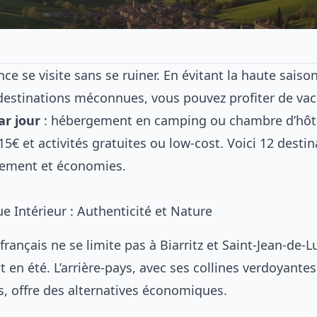
nce se visite sans se ruiner. En évitant la haute saiso
s destinations méconnues, vous pouvez profiter de va
ar jour
: hébergement en camping ou chambre d’hôte
15€ et activités gratuites ou low-cost. Voici 12 desti
sement et économies.
e Intérieur : Authenticité et Nature
rançais ne se limite pas à Biarritz et Saint-Jean-de-L
t en été. L’arrière-pays, avec ses collines verdoyantes
s, offre des alternatives économiques.