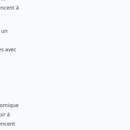
encent à
t un
es avec
onomique
oir à
encent