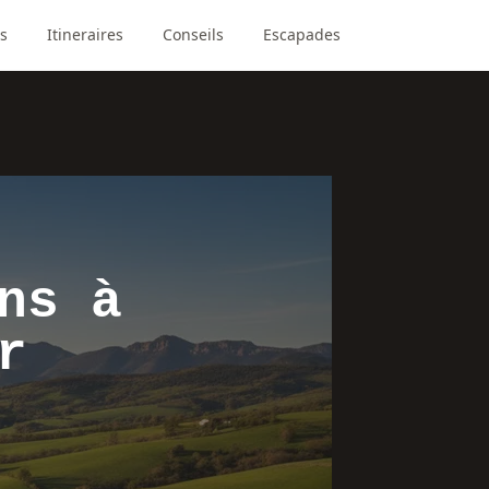
s
Itineraires
Conseils
Escapades
ns à
r