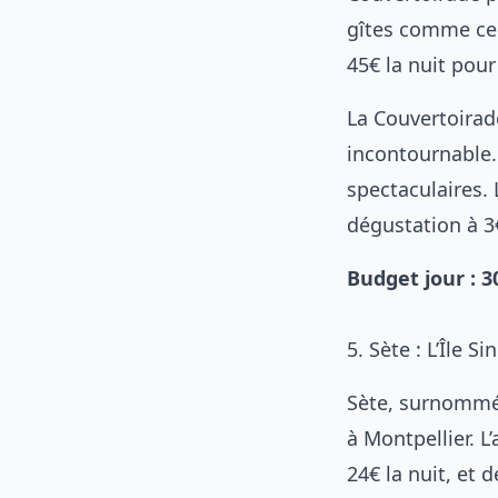
gîtes comme cel
45€ la nuit pour
La Couvertoirade
incontournable.
spectaculaires.
dégustation à 3
Budget jour : 
5. Sète : L’Île S
Sète, surnommée
à Montpellier. L
24€ la nuit, et