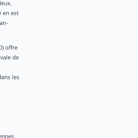
deux,
y en est
an-
) offre
vale de
dans les
vennes