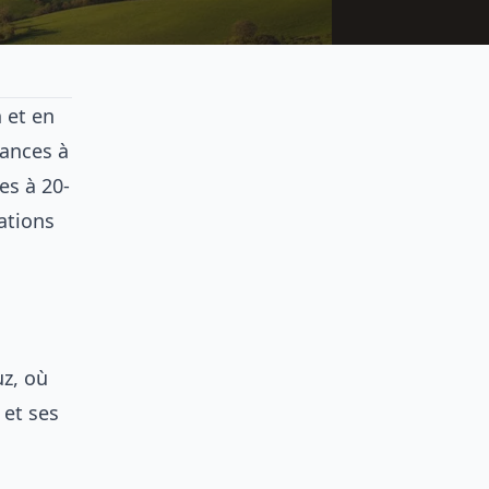
n et en
cances à
s à 20-
nations
uz, où
 et ses