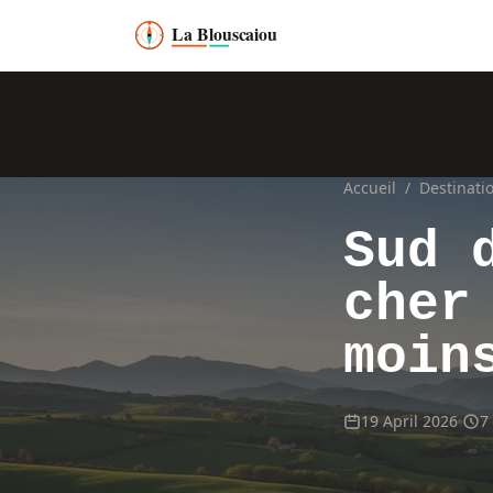
Accueil
/
Destinati
Sud 
cher
moin
19 April 2026
7