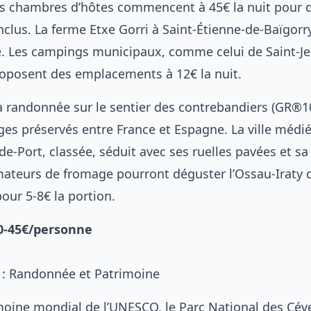
les chambres d’hôtes commencent à 45€ la nuit pour 
nclus. La ferme Etxe Gorri à Saint-Étienne-de-Baïgorr
. Les campings municipaux, comme celui de Saint-Je
roposent des emplacements à 12€ la nuit.
la randonnée sur le sentier des contrebandiers (GR®10
es préservés entre France et Espagne. La ville médié
de-Port, classée, séduit avec ses ruelles pavées et sa
amateurs de fromage pourront déguster l’Ossau-Iraty 
our 5-8€ la portion.
40-45€/personne
 : Randonnée et Patrimoine
moine mondial de l’UNESCO, le Parc National des Cé