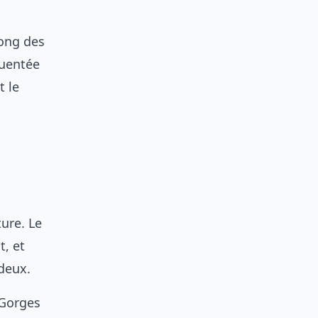
long des
quentée
t le
ure. Le
, et
deux.
 Gorges