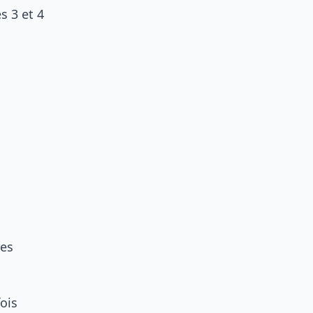
s 3 et 4
des
ois