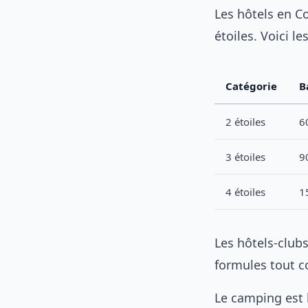
Les hôtels en Co
étoiles. Voici l
Catégorie
B
2 étoiles
6
3 étoiles
9
4 étoiles
1
Les hôtels-clu
formules tout c
Le camping est l