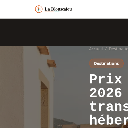
Accueil
/
Destinati
Destinations
Prix
2026
tran
hébe