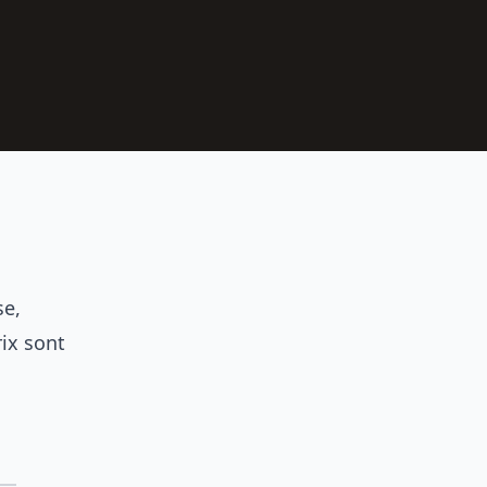
se,
rix sont