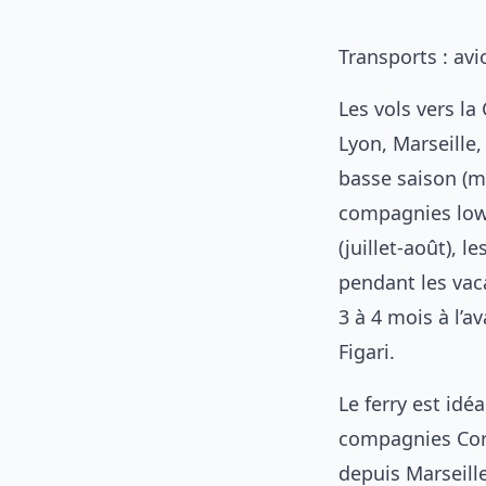
Transports : avi
Les vols vers la
Lyon, Marseille,
basse saison (m
compagnies low-
(juillet-août), l
pendant les vaca
3 à 4 mois à l’a
Figari.
Le ferry est id
compagnies Cors
depuis Marseille