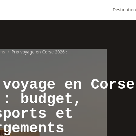
Destination
ons
/
Prix voyage en Corse 2026 : budget, transports et hébergements
 voyage en Corse
 : budget,
sports et
rgements