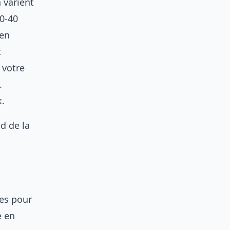
 varient
30-40
 en
t
 votre
.
k.
ud de la
les pour
e en