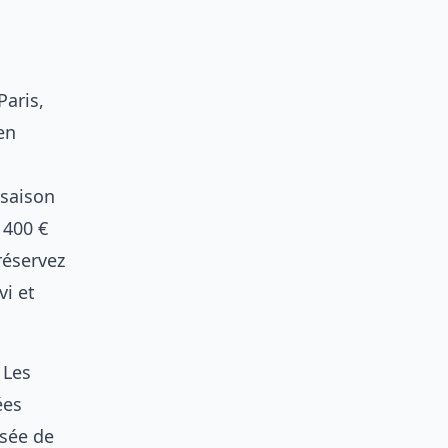
Paris,
en
 saison
à 400 €
réservez
vi et
 Les
ées
rsée de