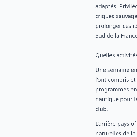
adaptés. Privilé
criques sauvage
prolonger ces id
Sud de la Franc
Quelles activité
Une semaine enti
l’ont compris et
programmes ench
nautique pour l
club.
L’arrière-pays o
naturelles de l