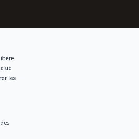
libère
 club
rer les
 des