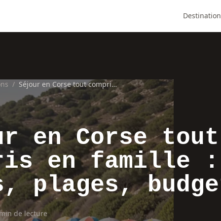
Destination
ons
/
Séjour en Corse tout compris en famille : clubs, plages, budget
ur en Corse tout
ris en famille :
s, plages, budge
min de lecture