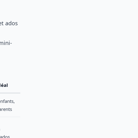
 et ados
mini-
déal
nfants,
arents
s
 ados