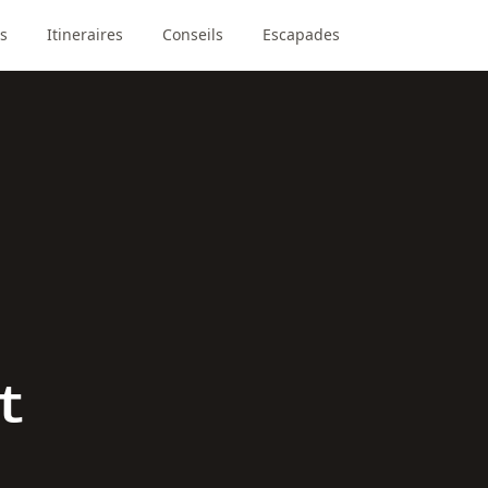
s
Itineraires
Conseils
Escapades
t