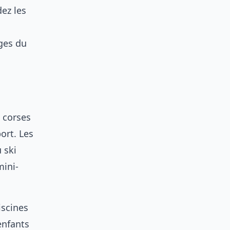
dez les
ges du
s corses
ort. Les
 ski
mini-
iscines
enfants