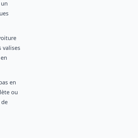
t un
ques
voiture
 valises
 en
epas en
lète ou
 de