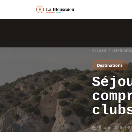
Accueil
/
Destinati
Destinations
Séjo
comp
club
19 June 2026
8 