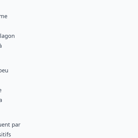
rme
 lagon
à
 peu
e
a
uent par
itifs