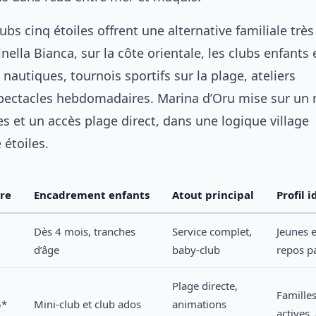
bs cinq étoiles offrent une alternative familiale très
inella Bianca, sur la côte orientale, les clubs enfants
nautiques, tournois sportifs sur la plage, ateliers
pectacles hebdomadaires. Marina d’Oru mise sur un 
es et un accès plage direct, dans une logique village
 étoiles.
re
Encadrement enfants
Atout principal
Profil i
Dès 4 mois, tranches
Service complet,
Jeunes e
d’âge
baby-club
repos p
Plage directe,
Famille
5*
Mini-club et club ados
animations
actives,