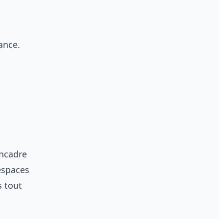
ance.
encadre
 espaces
s tout