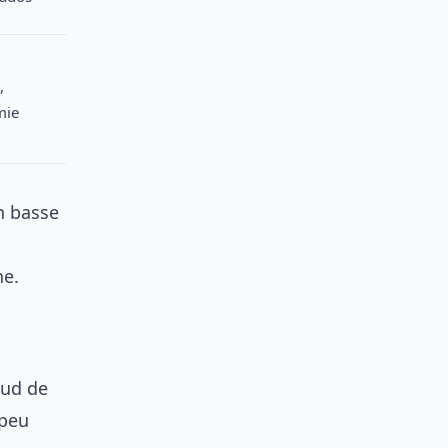
,
mie
en basse
ne.
Sud de
 peu