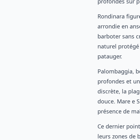
profondes sur p
Rondinara figur
arrondie en ans
barboter sans c
naturel protégé 
patauger.
Palombaggia, bo
profondes et u
discrète, la pla
douce. Mare e So
présence de maî
Ce dernier point
leurs zones de b