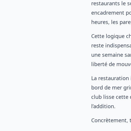
restaurants le s
encadrement pou
heures, les pare
Cette logique ch
reste indispensa
une semaine san
liberté de mou
La restauration 
bord de mer gri
club lisse cett
l’addition.
Concrètement, tr