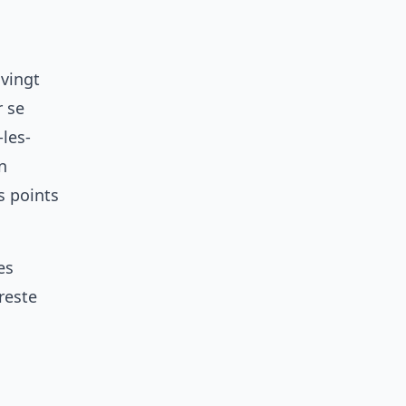
vingt
r se
-les-
n
s points
es
reste