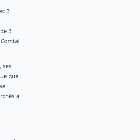
ec 3
 de 3
u Comtal
, ses
que que
 se
erchés à