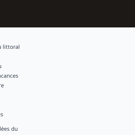
littoral
u
vacances
re
es
dées du