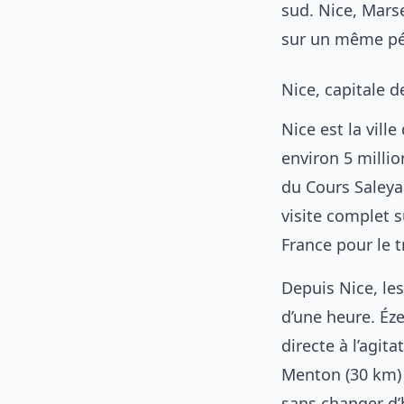
sud. Nice, Mars
sur un même pé
Nice, capitale d
Nice est la vill
environ 5 millio
du Cours Saley
visite complet 
France pour le t
Depuis Nice, les
d’une heure. Éz
directe à l’agit
Menton (30 km)
sans changer d