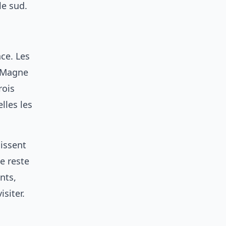
le sud.
ce. Les
r Magne
rois
lles les
lissent
e reste
nts,
isiter.