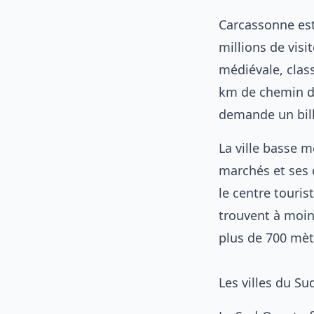
Carcassonne est 
millions de visi
médiévale, clas
km de chemin de 
demande un bille
La ville basse m
marchés et ses 
le centre touris
trouvent à moin
plus de 700 mèt
Les villes du S