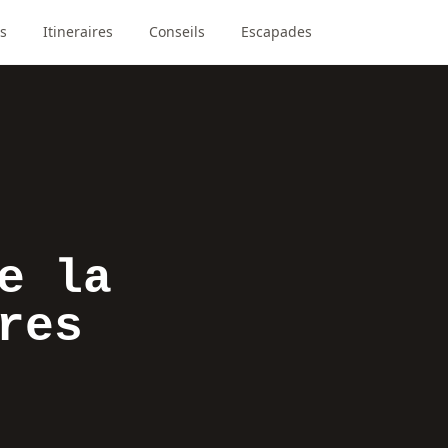
s
Itineraires
Conseils
Escapades
e la
res