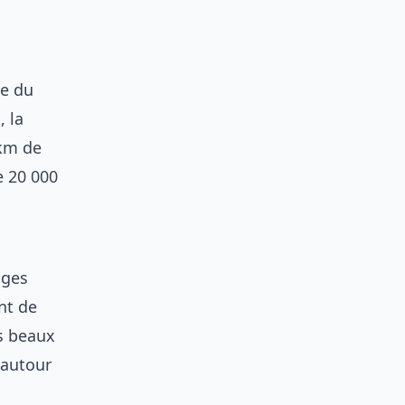
le du
, la
 km de
e 20 000
ages
nt de
s beaux
 autour