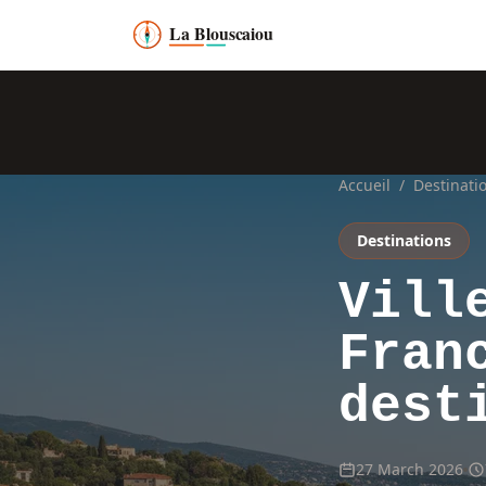
Accueil
/
Destinati
Destinations
Vill
Fran
dest
27 March 2026