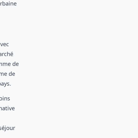
urbaine
avec
marché
amme de
ème de
pays.
oins
native
séjour