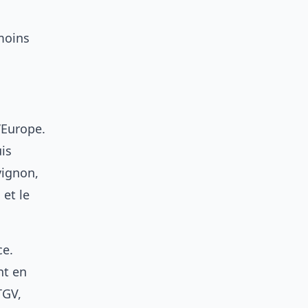
moins
’Europe.
is
vignon,
 et le
ce.
nt en
TGV,