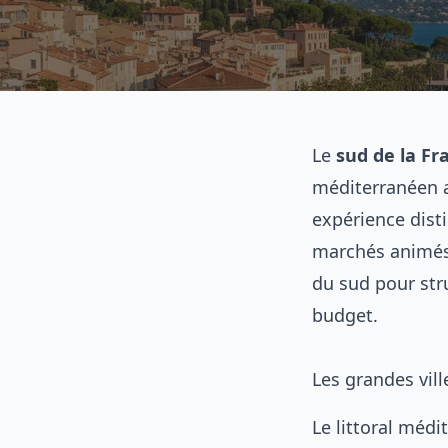
Le
sud de la Fr
méditerranéen 
expérience disti
marchés animés e
du sud pour stru
budget.
Les grandes vil
Le littoral méd