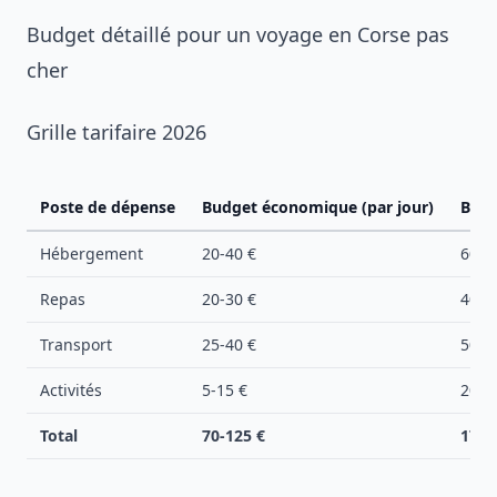
Budget détaillé pour un voyage en Corse pas
cher
Grille tarifaire 2026
Poste de dépense
Budget économique (par jour)
Budg
Hébergement
20-40 €
60-1
Repas
20-30 €
40-6
Transport
25-40 €
50-8
Activités
5-15 €
20-4
Total
70-125 €
170-