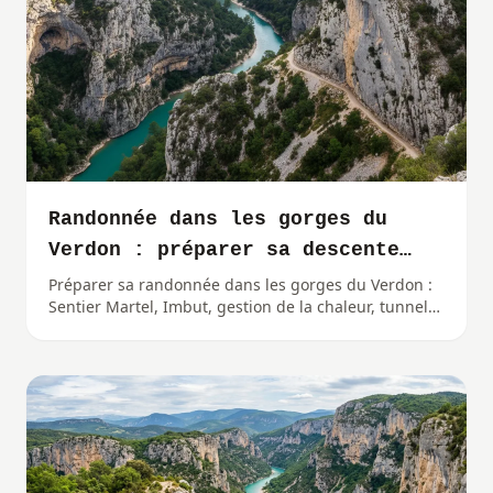
Randonnée dans les gorges du
Verdon : préparer sa descente
dans le canyon
Préparer sa randonnée dans les gorges du Verdon :
Sentier Martel, Imbut, gestion de la chaleur, tunnels,
navette et équipement pour descendre au fond du
canyon.