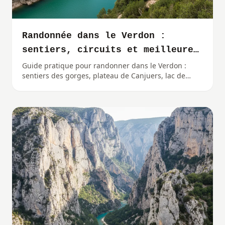
Randonnée dans le Verdon :
sentiers, circuits et meilleures
périodes
Guide pratique pour randonner dans le Verdon :
sentiers des gorges, plateau de Canjuers, lac de
Sainte-Croix, niveaux et meilleures périodes.