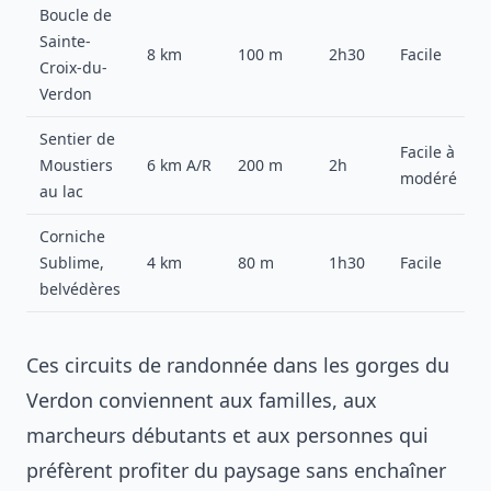
Boucle de
Sainte-
8 km
100 m
2h30
Facile
Croix-du-
Verdon
Sentier de
Facile à
Moustiers
6 km A/R
200 m
2h
modéré
au lac
Corniche
Sublime,
4 km
80 m
1h30
Facile
belvédères
Ces circuits de randonnée dans les gorges du
Verdon conviennent aux familles, aux
marcheurs débutants et aux personnes qui
préfèrent profiter du paysage sans enchaîner