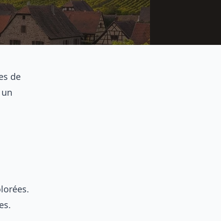
es de
 un
lorées.
es.