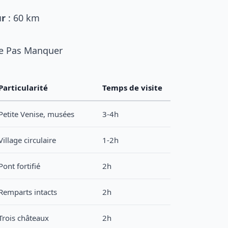
ur
: 60 km
Ne Pas Manquer
Particularité
Temps de visite
Petite Venise, musées
3-4h
Village circulaire
1-2h
Pont fortifié
2h
Remparts intacts
2h
Trois châteaux
2h