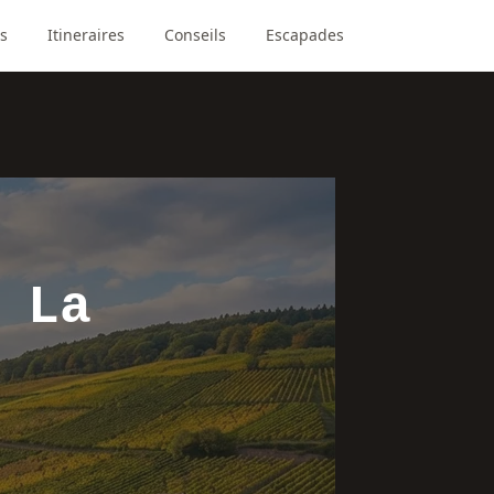
s
Itineraires
Conseils
Escapades
 La