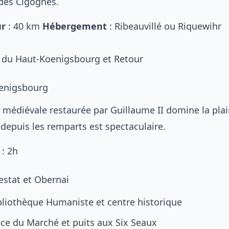
des Cigognes.
ur
: 40 km
Hébergement
: Ribeauvillé ou Riquewihr
u du Haut-Koenigsbourg et Retour
oenigsbourg
e médiévale restaurée par Guillaume II domine la pla
 depuis les remparts est spectaculaire.
: 2h
estat et Obernai
bliothèque Humaniste et centre historique
ace du Marché et puits aux Six Seaux