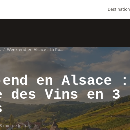
Destination
s
/
Week-end en Alsace : La Route des Vins en 3 Jours
-end en Alsace :
e des Vins en 3
s
3 min de lecture