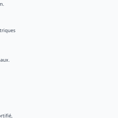
m.
triques
eaux.
tifié,