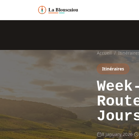
Accueil
/
Itinéraire
Itinéraires
Week
Rout
Jour
8 January 2026