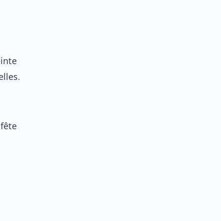
inte
lles.
 fête