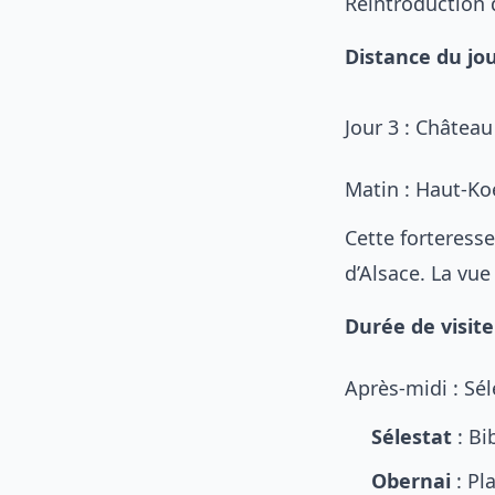
Réintroduction 
Distance du jo
Jour 3 : Châtea
Matin : Haut-K
Cette forteress
d’Alsace. La vue
Durée de visite
Après-midi : Sél
Sélestat
: Bi
Obernai
: Pl